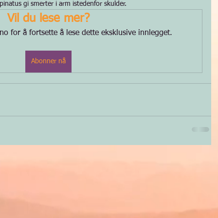
spinatus gi smerter i arm istedenfor skulder.
Vil du lese mer?
 for å fortsette å lese dette eksklusive innlegget.
Abonner nå