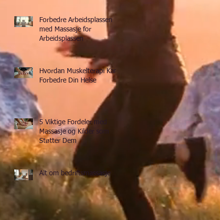
Forbedre Arbeidsplassen
med Massasje for
Arbeidsplassen
Hvordan Muskelterapi Kan
Forbedre Din Helse
5 Viktige Fordeler med
Massasje og Kilder som
Støtter Dem
Alt om bedriftsmassasje