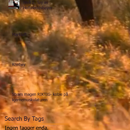
Nivå 2: Tøy av
Hofteleddsbøyer
Markløft
Knebøy
Stram magen RIKTIG- koble på
kjernemuskulaturen
Search By Tags
Ingen tagger enda.