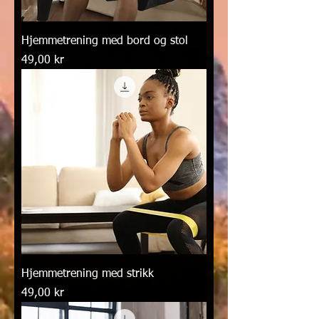
Hjemmetrening med bord og stol
Pris
49,00 kr
Hjemmetrening med strikk
Pris
49,00 kr