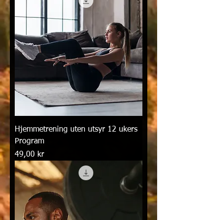
Hjemmetrening uten utsyr 12 ukers
Program
Pris
49,00 kr