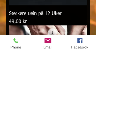
Sterkere Bein på 12 Uker
Pris
49,00 kr
Phone
Email
Facebook
4x4 12 uker effektiv trening
Pris
49,00 kr